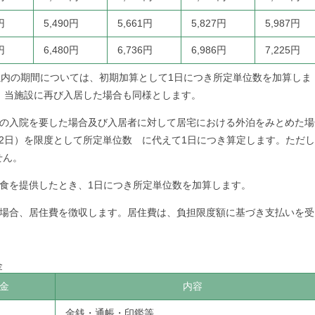
円
5,490円
5,661円
5,827円
5,987円
円
6,480円
6,736円
6,986円
7,225円
以内の期間については、初期加算として1日につき所定単位数を加算しま
、当施設に再び入居した場合も同様とします。
への入院を要した場合及び入居者に対して居宅における外泊をみとめた場
2日）を限度として所定単位数 に代えて1日につき算定します。ただ
せん。
食を提供したとき、1日につき所定単位数を加算します。
る場合、居住費を徴収します。居住費は、負担限度額に基づき支払いを受
金
金
内容
金銭・通帳・印鑑等