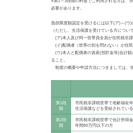
※第1～3段階の料金でご利用される方は、
必要があります。
負担限度額認定を受けるには以下(ア)～(ウ
（ただし、生活保護を受けている方につい
(ア)本人及び同一世帯員全員が住民税非
(イ)配偶者（世帯の別を問わない）が住
(ウ)本人と配偶者の資産(預貯金等)合計額
ること。
制度の概要や申請方法につきましては、生
第1段
市民税非課税世帯で老齢福祉
階
生活保護などを受給されてい
第2段
市民税非課税世帯で合計所得
階
年間80万円以下の方