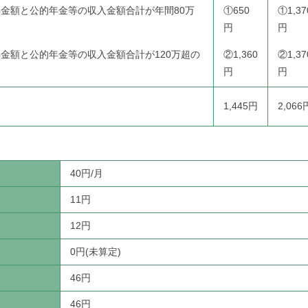
金額と公的年金等の収入金額合計が年間80万
①650
①1,37
円
円
金額と公的年金等の収入金額合計が120万超の
②1,360
②1,37
円
円
1,445円
2,066
40円/月
11円
12円
0円(未算定)
46円
46円