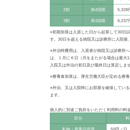
2割
第4段階
5,328
3割
第4段階
6,237
※初期加算は入居した日から起算して30日
す。30日を超える病院又は診療所に入院後
※外泊時費用は、入居者が病院又は診療所
は、１月に６日（月をまたがる場合は最大1
入院又は外泊の初日及び最終日は算定しま
※療養食加算は、厚生労働大臣が定める療養
※外泊、又は入院時にお部屋を確保してい
ます。
個人的に別途ご負担をいただく利用料の料
区分
料
私物・貴重品管理
50円／日