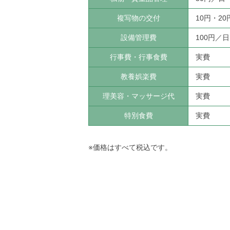
複写物の交付
10円・20
設備管理費
100円／日
行事費・行事食費
実費
教養娯楽費
実費
理美容・マッサージ代
実費
特別食費
実費
※価格はすべて税込です。