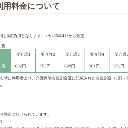
利用料金について
利用者負担となります。※令和3年4月から暫定
ス費
要介護1
要介護2
要介護3
要介護4
要介護
1割
682円
753円
828円
901円
971円
る時に利用者より、介護保険負担割合証に記載された負担割合（1割～
る。
が4段階に分けられています。
)