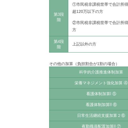
①市民税非課税世帯で合計所得
超120万以下の方
第3段
階
②市民税非課税世帯で合計所得
方
第4段
上記以外の方
階
その他の加算（負担割合が1割の場合）
科学的介護推進体制加算
栄養マネジメント強化加算 ④
看護体制加算Ⅰ ⑤
看護体制加算Ⅱ ⑥
日常生活継続支援加算２⑥
夜勤職員配置加算Ⅱ ⑦