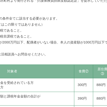
市区町村より発行される「介護保険負担限度額認定証」を提示していた
)の条件全てに該当する必要があります。
てはこの限りではありません）
課税であること。
民税非課税であること。
が2000万円以下、配偶者がいない場合、本人の資産額が1000万円以下
活相談員へお問合せください。
居住
対象者
食費②
③
年金を受給されている方
300円
880円
る方
金額と課税年金金額の合計が
390円
880円