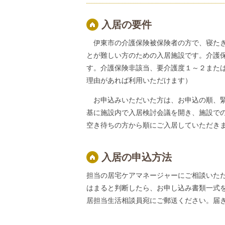
入居の要件
伊東市の介護保険被保険者の方で、寝たき
とが難しい方のための入居施設です。介護保
す。介護保険非該当、要介護度１～２または
理由があれば利用いただけます）
お申込みいただいた方は、お申込の順、緊
基に施設内で入居検討会議を開き、施設で
空き待ちの方から順にご入居していただき
入居の申込方法
担当の居宅ケアマネージャーにご相談いた
はまると判断したら、お申し込み書類一式
居担当生活相談員宛にご郵送ください。届