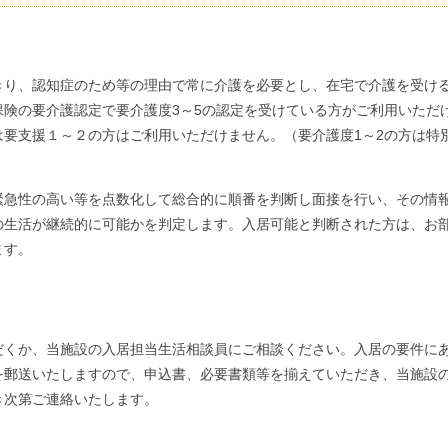
り、認知症のため等の理由で常に介護を必要とし、在宅で介護を受け
険の要介護認定で要介護度3～5の認定を受けている方がご利用いただ
要支援１～２の方はご利用いただけません。（要介護度1～2の方は特
急性の高い等を点数化して総合的に順番を判断し面接を行い、その情
の生活が継続的に可能かを判定します。入居可能と判断された方は、お
ます。
だくか、当施設の入居担当生活相談員にご相談ください。入居の要件に
を郵送いたしますので、申込書、必要書類等を揃えていただき、当施設
き次第ご連絡いたします。