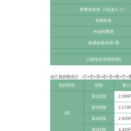
療養食加算（1回あたり）
初期加算
外泊時費用
処遇改善加算Ⅰ ⑧
口腔衛生管理加算Ⅱ
自己負担額合計（①+②+③+④+⑤+⑥+⑦+
負担割合
段階
要介
第1段階
2,089
第2段階
2,179
1割
第3段階
2,929
第4段階
4,420