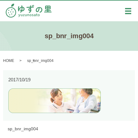
メ
sp_bnr_img004
HOME
sp_bnr_img004
2017/10/19
sp_bnr_img004